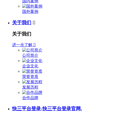
国内案例
国外案例
关于我们

关于我们
进一步了解

公司简介
企业文化
荣誉资质
发展历程
合作品牌
快三平台登录-快三平台登录官网,