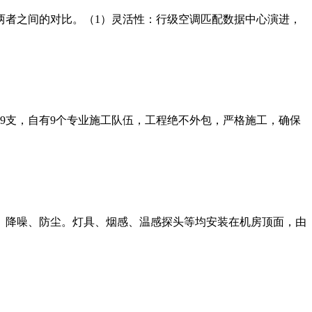
两者之间的对比。（1）灵活性：行级空调匹配数据中心演进，
师9支，自有9个专业施工队伍，工程绝不外包，严格施工，确保
、降噪、防尘。灯具、烟感、温感探头等均安装在机房顶面，由