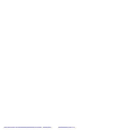
网站建设：中企动力
广州
SEO标签