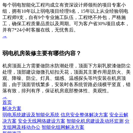
每个弱电智能化工程均成立有资深设计师领衔的项目专案小
组，拥有10年以上弱电项目经理9名，15年以上从业经验弱电
工程师9支，自有9个专业施工队伍，工程绝不外包，严格施
工，确保工程质量品质以及周期。可为客户省30%项目成本，
并有7*24小时客服在线，无忧售后。
→
弱电机房装修主要有哪些内容？
机房顶面上方需要做防水防潮处理，顶面下方刷乳胶漆做防尘
处理，顶部建议做微孔铝扣天花，顶面其主要作用是防火、美
观、降噪、防尘。灯具、烟感、温感探头等均安装在机房顶
面，由于顶面管线繁多，安装时各系统管路必须横平竖直，错
落有致，排列有序，保证机房底部整体性、美观性。
→
首页
解决方案
弱电系统建设及智能化系统
信息安全整体解决方案
安全云解
决方案
安全无线网络建设方案
智能化机房建设及动环监测
分
支组网及移动办公
智能化组网解决方案